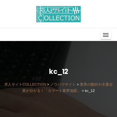
Toggl
Navig
kc_12
求人サイトCOLLECTION
>
ノウハウサイト
>
業界の動向や主要企
業が分かる！「スマート業界地図」
>
kc_12