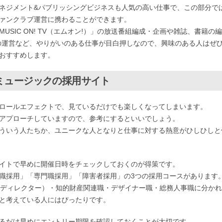
ネジメント&パブリッシングビジネスも人気の高い仕事で、この部分で
ァンクラブ運営に携わることができます。
SIC ON! TV（エムオン!）」の放送番組編成・企画や雑誌、書籍の編
」の運営など、やりがいのある仕事が目白押しなので、興味のある人はぜ
おすすめします。
ミュージックの採用サイト
ロールエフェクトで、見ているだけでも楽しくなってしまいます。
アプローチしていますので、参考にするといいでしょう。
ういう人たちか、ユニークな人となりと仕事に対する熱意がひしひしと
イトで早めに開催日時をチェックしておくのが得策です。
職採用」「専門職採用」「障害者採用」の3つの採用コースがあります
EBディレクター）・知的財産関連職・デザイナー職・総務人事職に分か
と考えている人にはぴったりです。
るだけ早めにエントリー期限を確認しておくことが大切です。