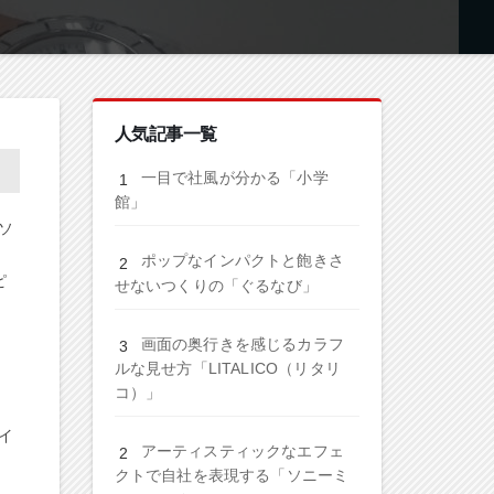
人気記事一覧
一目で社風が分かる「小学
館」
ソ
ポップなインパクトと飽きさ
ピ
せないつくりの「ぐるなび」
画面の奥行きを感じるカラフ
ルな見せ方「LITALICO（リタリ
コ）」
イ
アーティスティックなエフェ
クトで自社を表現する「ソニーミ