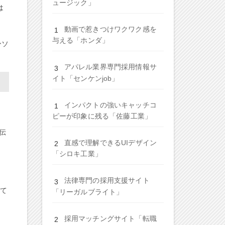
ュージック」
は
動画で惹きつけワクワク感を
与える「ホンダ」
ひソ
アパレル業界専門採用情報サ
イト「センケンjob」
インパクトの強いキャッチコ
ピーが印象に残る「佐藤工業」
伝
直感で理解できるUIデザイン
「シロキ工業」
。
法律専門の採用支援サイト
れて
「リーガルブライト」
採用マッチングサイト「転職