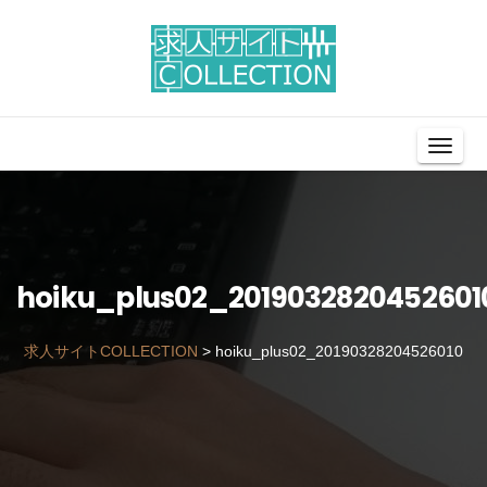
Toggl
Navig
hoiku_plus02_2019032820452601
求人サイトCOLLECTION
>
hoiku_plus02_20190328204526010